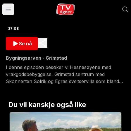
Åpne hovedmeny
37:08
Se nå
Bygningsarven - Grimstad
I denne episoden besøker vi Hesnesøyene med
vrakgodsbebyggelse, Grimstad sentrum med
Skonnerten Solrik og Egras sveitservilla som blander
fortid og fremtid.
Du vil kanskje også like